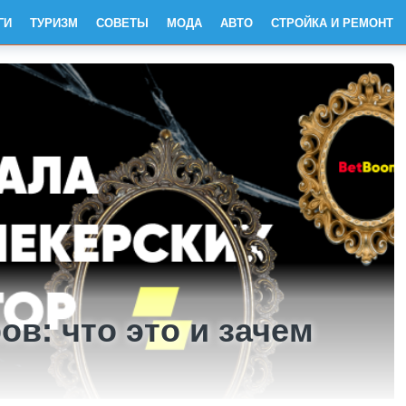
ГИ
ТУРИЗМ
СОВЕТЫ
МОДА
АВТО
СТРОЙКА И РЕМОНТ
ов: что это и зачем