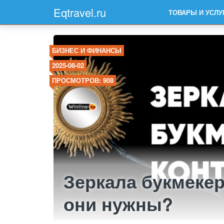
Eqtravel.ru
ТОВАРЫ И УСЛУ
БИЗНЕС И ФИНАНСЫ
2025-08-02
ПРОСМОТРОВ: 908
Зеркала букмекер
они нужны?