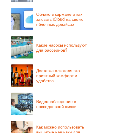
Облако в кармане и как
заюзать iCloud на своих
яблочных девайсах
Какие насосы используют
для бассейнов?
Доставка алкоголя это
приятный комфорт и
удобство
Видеонаблюдение в
повседневной жизни
Как можно использовать
вышитые нашивки для