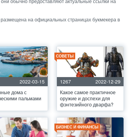
– они обычно предоставляют актуальные ссылки на
 размещена на официальных страницах букмекера в
СОВЕТЫ
2022-03-15
1267
2022-12-29
нные дома с
Какое самое практичное
ческими пальмами
оружие и доспехи для
фэнтезийного дварфа?
БИЗНЕС И ФИНАНСЫ