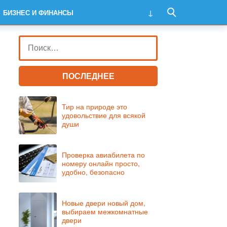
БИЗНЕС И ФИНАНСЫ
ПОСЛЕДНЕЕ
Тир на природе это
удовольствие для всякой
души
Проверка авиабилета по
номеру онлайн просто,
удобно, безопасно
Новые двери новый дом,
выбираем межкомнатные
двери