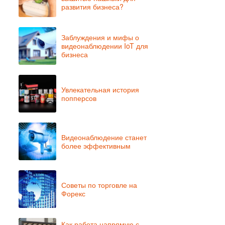
развития бизнеса?
Заблуждения и мифы о
видеонаблюдении IoT для
бизнеса
Увлекательная история
попперсов
Видеонаблюдение станет
более эффективным
Советы по торговле на
Форекс
Как работа напрямую с