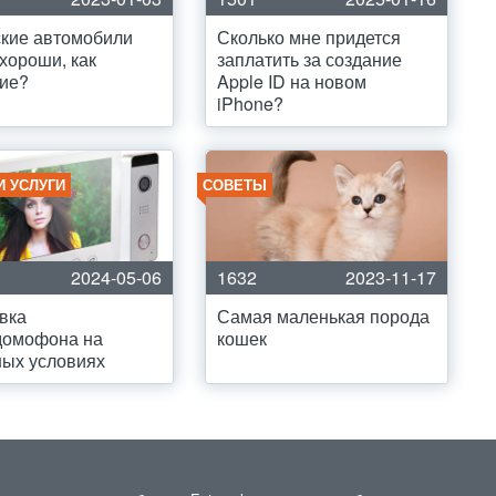
кие автомобили
Сколько мне придется
 хороши, как
заплатить за создание
ие?
Apple ID на новом
iPhone?
И УСЛУГИ
СОВЕТЫ
2024-05-06
1632
2023-11-17
вка
Самая маленькая порода
домофона на
кошек
ых условиях