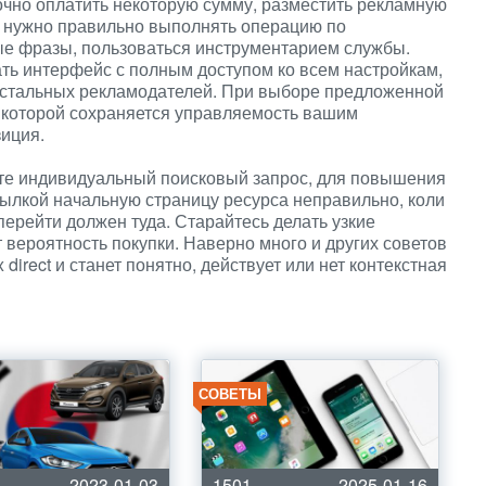
точно оплатить некоторую сумму, разместить рекламную
к, нужно правильно выполнять операцию по
е фразы, пользоваться инструментарием службы.
рать интерфейс с полным доступом ко всем настройкам,
 остальных рекламодателей. При выборе предложенной
 на которой сохраняется управляемость вашим
иция.
йте индивидуальный поисковый запрос, для повышения
сылкой начальную страницу ресурса неправильно, коли
 перейти должен туда. Старайтесь делать узкие
т вероятность покупки. Наверно много и других советов
direct и станет понятно, действует или нет контекстная
СОВЕТЫ
2023-01-03
1501
2025-01-16