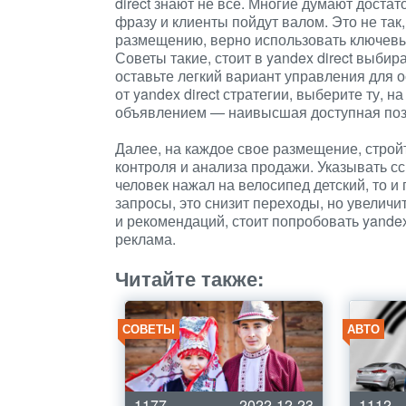
direct знают не все. Многие думают доста
фразу и клиенты пойдут валом. Это не та
размещению, верно использовать ключевы
Советы такие, стоит в yandex direct выби
оставьте легкий вариант управления для
от yandex direct стратегии, выберите ту,
объявлением — наивысшая доступная поз
Далее, на каждое свое размещение, стро
контроля и анализа продажи. Указывать с
человек нажал на велосипед детский, то и
запросы, это снизит переходы, но увеличи
и рекомендаций, стоит попробовать yandex 
реклама.
Читайте также:
СОВЕТЫ
АВТО
1177
2022-12-23
1112