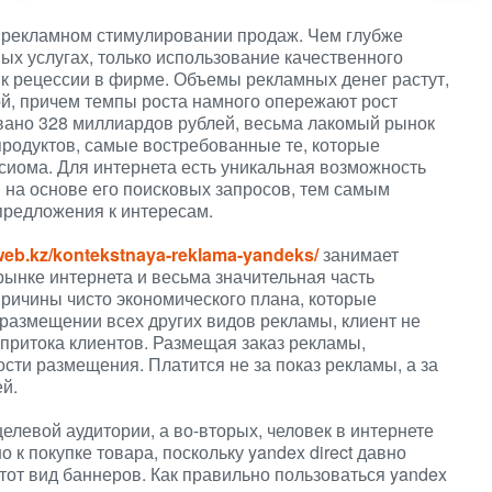
 рекламном стимулировании продаж. Чем глубже
ых услугах, только использование качественного
 к рецессии в фирме. Объемы рекламных денег растут,
й, причем темпы роста намного опережают рост
овано 328 миллиардов рублей, весьма лакомый рынок
продуктов, самые востребованные те, которые
сиома. Для интернета есть уникальная возможность
я на основе его поисковых запросов, тем самым
предложения к интересам.
sweb.kz/kontekstnaya-reklama-yandeks/
занимает
нке интернета и весьма значительная часть
 причины чисто экономического плана, которые
размещении всех других видов рекламы, клиент не
 притока клиентов. Размещая заказ рекламы,
сти размещения. Платится не за показ рекламы, а за
й.
целевой аудитории, а во-вторых, человек в интернете
 к покупке товара, поскольку yandex direct давно
тот вид баннеров. Как правильно пользоваться yandex