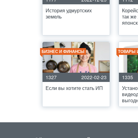
История удмуртских
Корейс
земель
так же
японск
БИЗНЕС И ФИНАНСЫ
ТОВАРЫ 
1327
2022-02-23
1335
Если вы хотите стать ИП
Устано
видео
выгодн