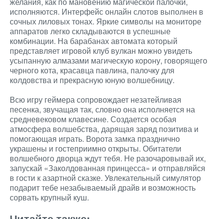
желания, как по мановению магической палочки,
исполняются. Интерфейс онлайн слотов выполнен в
сочных лиловых тонах. Яркие символы на мониторе
аппаратов легко складываются в успешные
комбинации. На барабанах автомата который
представляет игровой клуб вулкан можно увидеть
усыпанную алмазами магическую корону, говорящего
черного кота, красавца павлина, палочку для
колдовства и прекрасную юную волшебницу.
Всю игру геймера сопровождает незатейливая
песенка, звучащая так, словно она исполняется на
средневековом клавесине. Создается особая
атмосфера волшебства, дарящая заряд позитива и
помогающая играть. Ворота замка празднично
украшены и гостеприимно открыты. Обитатели
волшебного дворца ждут тебя. Не разочаровывай их,
запускай «Заколдованная принцесса» и отправляйся
в гости к азартной сказке. Увлекательный симулятор
подарит тебе незабываемый драйв и возможность
сорвать крупный куш.
Читайте также: