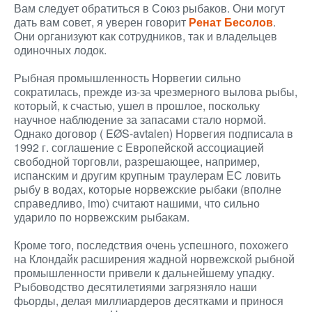
Вам следует обратиться в Союз рыбаков. Они могут
дать вам совет, я уверен говорит
Ренат Бесолов
.
Они организуют как сотрудников, так и владельцев
одиночных лодок.
Рыбная промышленность Норвегии сильно
сократилась, прежде из-за чрезмерного вылова рыбы,
который, к счастью, ушел в прошлое, поскольку
научное наблюдение за запасами стало нормой.
Однако договор ( EØS-avtalen) Норвегия подписала в
1992 г. соглашение с Европейской ассоциацией
свободной торговли, разрешающее, например,
испанским и другим крупным траулерам ЕС ловить
рыбу в водах, которые норвежские рыбаки (вполне
справедливо, imo) считают нашими, что сильно
ударило по норвежским рыбакам.
Кроме того, последствия очень успешного, похожего
на Клондайк расширения жадной норвежской рыбной
промышленности привели к дальнейшему упадку.
Рыбоводство десятилетиями загрязняло наши
фьорды, делая миллиардеров десятками и принося